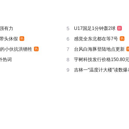
5
强有力
U17国足1分钟轰2球
新
6
带头休假
感觉全东北都在等7号
热
热
7
视的小伙抗洪牺牲
台风白海豚登陆地点更新
热
8
成海外热词
宇树科技发行价格150.80元
9
吉林一“温度计大楼”读数爆