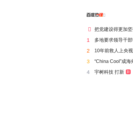


把党建设得更加坚
1
多地要求领导干部
2
10年前救人上央
3
“China Cool”
4
宇树科技 打新
新